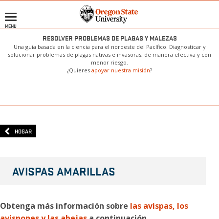
Pasar
al
MENU
contenido
principal
RESOLVER PROBLEMAS DE PLAGAS Y MALEZAS
Una guía basada en la ciencia para el noroeste del Pacífico. Diagnosticar y
solucionar problemas de plagas nativas e invasoras, de manera efectiva y con
menor riesgo.
¿Quieres
apoyar nuestra misión
?
HOGAR
AVISPAS AMARILLAS
Obtenga más información sobre
las avispas, los
avispones y las abejas
a continuación.