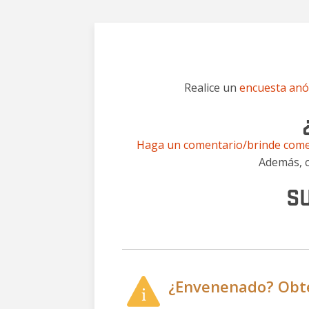
Realice un
encuesta an
Haga un comentario/brinde com
Además, c
S
¿Envenenado? Obte