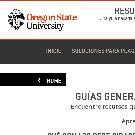
Pasar
RESO
al
contenido
Una guía basada e
principal
INICIO
SOLUCIONES PARA PLAG
HOME
GUÍAS GENER
Encuentre recursos qu
Apre