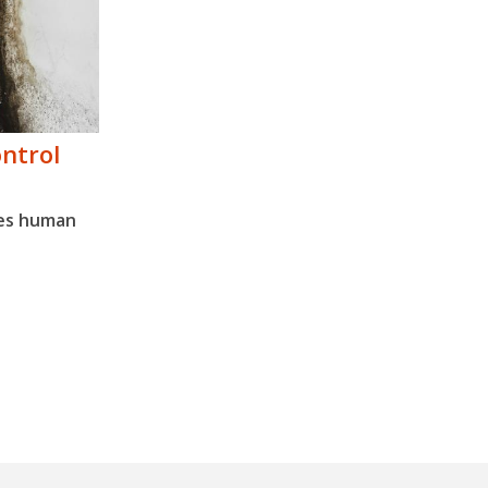
ntrol
es human